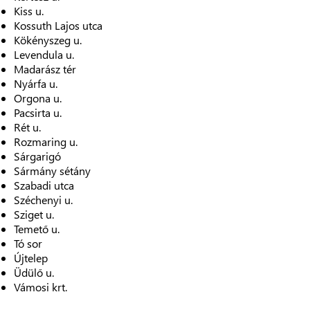
Kiss u.
Kossuth Lajos utca
Kökényszeg u.
Levendula u.
Madarász tér
Nyárfa u.
Orgona u.
Pacsirta u.
Rét u.
Rozmaring u.
Sárgarigó
Sármány sétány
Szabadi utca
Széchenyi u.
Sziget u.
Temető u.
Tó sor
Újtelep
Üdülő u.
Vámosi krt.