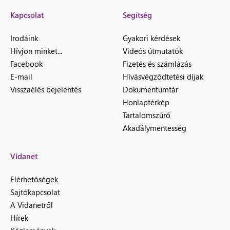
Kapcsolat
Segítség
Irodáink
Gyakori kérdések
Hívjon minket...
Videós útmutatók
Facebook
Fizetés és számlázás
E-mail
Hívásvégződtetési díjak
Visszaélés bejelentés
Dokumentumtár
Honlaptérkép
Tartalomszűrő
Akadálymentesség
Vidanet
Elérhetőségek
Sajtókapcsolat
A Vidanetről
Hírek