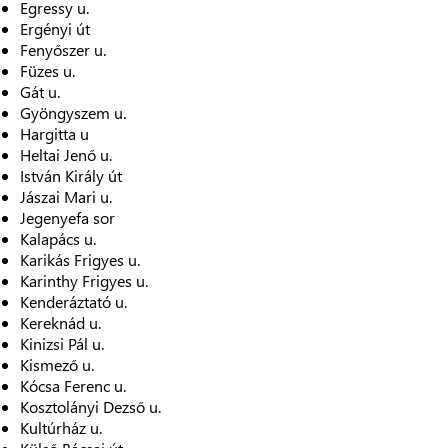
Egressy u.
Ergényi út
Fenyőszer u.
Füzes u.
Gát u.
Gyöngyszem u.
Hargitta u
Heltai Jenő u.
István Király út
Jászai Mari u.
Jegenyefa sor
Kalapács u.
Karikás Frigyes u.
Karinthy Frigyes u.
Kenderáztató u.
Kereknád u.
Kinizsi Pál u.
Kismező u.
Kócsa Ferenc u.
Kosztolányi Dezső u.
Kultúrház u.