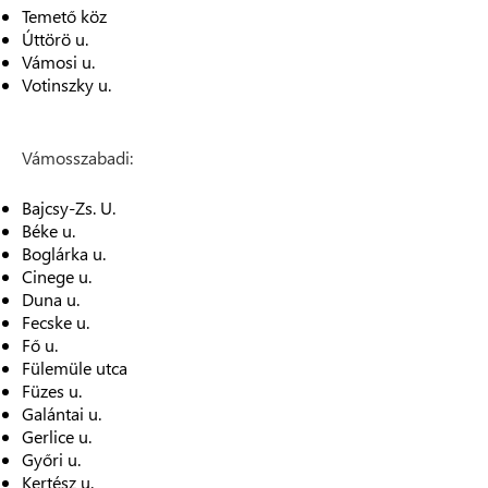
Temető köz
Úttörö u.
Vámosi u.
Votinszky u.
Vámosszabadi:
Bajcsy-Zs. U.
Béke u.
Boglárka u.
Cinege u.
Duna u.
Fecske u.
Fő u.
Fülemüle utca
Füzes u.
Galántai u.
Gerlice u.
Győri u.
Kertész u.