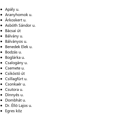
Apály u.
Aranyhomok u.
Árkoskert u.
Asbóth Sándor u.
Bácsai út
Bálvány u.
Bálványos u.
Benedek Elek u.
Bodzás u.
Boglárka u.
Csalogány u.
Csemete u.
Csikóstó út
Csillagfürt u.
Csonkaér u.
Csutora u.
Dinnyés u.
Dombhát u.
Dr. Éllő Lajos u.
Egres köz