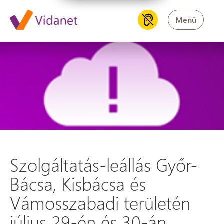
Menü
Szolgáltatás-leállás Győr-Bács
Szolgáltatás-leállás Győr-
Bácsa, Kisbácsa és
Vámosszabadi területén
július 29-én és 30-án