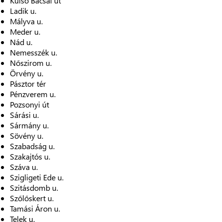
Külső Bácsai út
Ladik u.
Mályva u.
Meder u.
Nád u.
Nemesszék u.
Nőszirom u.
Örvény u.
Pásztor tér
Pénzverem u.
Pozsonyi út
Sárási u.
Sármány u.
Sövény u.
Szabadság u.
Szakajtós u.
Száva u.
Szigligeti Ede u.
Szitásdomb u.
Szőlőskert u.
Tamási Áron u.
Telek u.