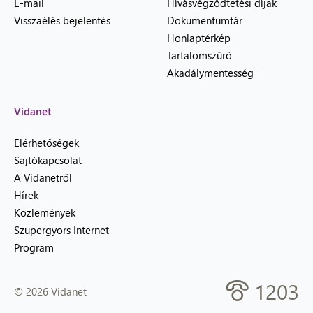
E-mail
Hívásvégződtetési díjak
Visszaélés bejelentés
Dokumentumtár
Honlaptérkép
Tartalomszűrő
Akadálymentesség
Vidanet
Elérhetőségek
Sajtókapcsolat
A Vidanetről
Hírek
Közlemények
Szupergyors Internet
Program
1203
© 2026 Vidanet