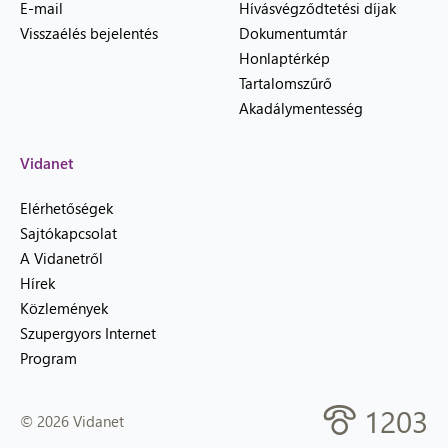
E-mail
Hívásvégződtetési díjak
Visszaélés bejelentés
Dokumentumtár
Honlaptérkép
Tartalomszűrő
Akadálymentesség
Vidanet
Elérhetőségek
Sajtókapcsolat
A Vidanetről
Hírek
Közlemények
Szupergyors Internet
Program
1203
© 2026 Vidanet