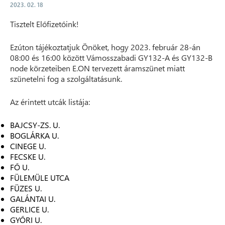
2023. 02. 18
Tisztelt Előfizetőink!
Ezúton tájékoztatjuk Önöket, hogy 2023. február 28-án
08:00 és 16:00 között Vámosszabadi GY132-A és GY132-B
node körzeteiben E.ON tervezett áramszünet miatt
szünetelni fog a szolgáltatásunk.
Az érintett utcák listája:
BAJCSY-ZS. U.
BOGLÁRKA U.
CINEGE U.
FECSKE U.
FŐ U.
FÜLEMÜLE UTCA
FÜZES U.
GALÁNTAI U.
GERLICE U.
GYŐRI U.