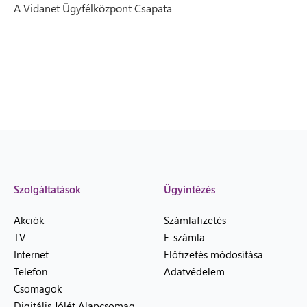
A Vidanet Ügyfélközpont Csapata
Szolgáltatások
Ügyintézés
Akciók
Számlafizetés
TV
E-számla
Internet
Előfizetés módosítása
Telefon
Adatvédelem
Csomagok
Digitális Jólét Alapcsomag