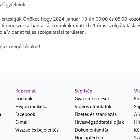
 Ügyfeleink!
 értesítjük Önöket, hogy 2024. január 18-án 00:00 és 05:00 közöt
ti rendszerkarbantartási munkák miatt kb. 1 órás szolgáltatáskie
 a Vidanet teljes szolgáltatási területén.
jük megértésüket!
Kapcsolat
Segítség
Vi
Irodáink
Gyakori kérdések
El
Hívjon minket...
Videós útmutatók
Sa
a
Facebook
Fizetés és számlázás
A 
E-mail
Hívásvégződtetési díjak
Hí
Visszaélés bejelentés
Dokumentumtár
Kö
Honlaptérkép
Sz