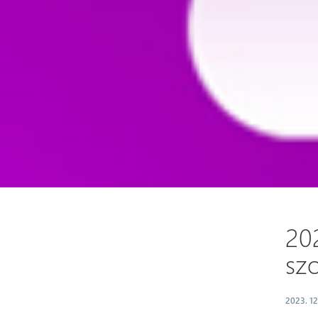
202
szo
2023. 12