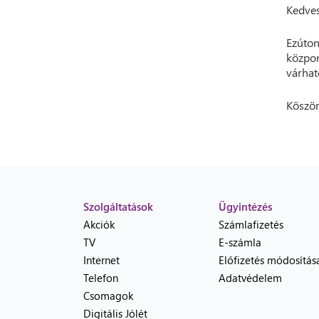
Kedves
Ezúton
közpon
várható
Köszön
Szolgáltatások
Ügyintézés
Akciók
Számlafizetés
TV
E-számla
Internet
Előfizetés módosítás
Telefon
Adatvédelem
Csomagok
Digitális Jólét