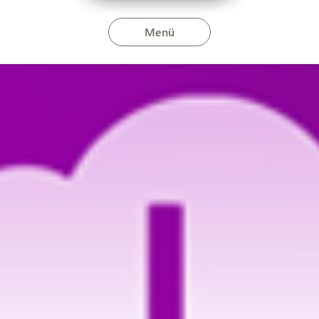
Menü
gálatáskiesés várható