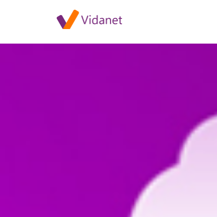
2024. január 18-án teljes szol