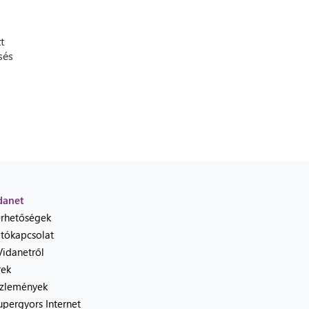
t
sés
danet
érhetőségek
jtókapcsolat
Vidanetről
rek
zlemények
upergyors Internet