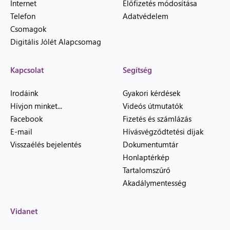
Internet
Előfizetés módosítása
Telefon
Adatvédelem
Csomagok
Digitális Jólét Alapcsomag
Kapcsolat
Segítség
Irodáink
Gyakori kérdések
Hívjon minket...
Videós útmutatók
Facebook
Fizetés és számlázás
E-mail
Hívásvégződtetési díjak
Visszaélés bejelentés
Dokumentumtár
Honlaptérkép
Tartalomszűrő
Akadálymentesség
Vidanet