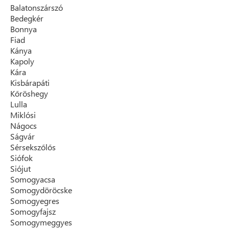
Balatonszárszó
Bedegkér
Bonnya
Fiad
Kánya
Kapoly
Kára
Kisbárapáti
Kőröshegy
Lulla
Miklósi
Nágocs
Ságvár
Sérsekszőlős
Siófok
Siójut
Somogyacsa
Somogydöröcske
Somogyegres
Somogyfajsz
Somogymeggyes