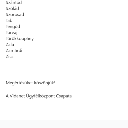
Szántód
Szólád
Szorosad
Tab
Tengőd
Torvaj
Törökkoppány
Zala
Zamárdi
Zics
Megértésüket köszönjük!
A Vidanet Ügyfélközpont Csapata