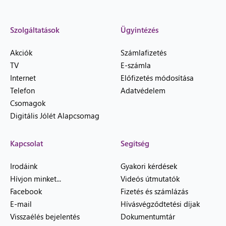
Szolgáltatások
Ügyintézés
Akciók
Számlafizetés
TV
E-számla
Internet
Előfizetés módosítása
Telefon
Adatvédelem
Csomagok
Digitális Jólét Alapcsomag
Kapcsolat
Segítség
Irodáink
Gyakori kérdések
Hívjon minket...
Videós útmutatók
Facebook
Fizetés és számlázás
E-mail
Hívásvégződtetési díjak
Visszaélés bejelentés
Dokumentumtár