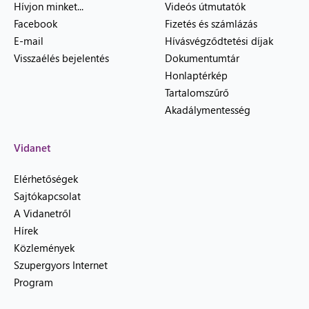
Hívjon minket...
Videós útmutatók
Facebook
Fizetés és számlázás
E-mail
Hívásvégződtetési díjak
Visszaélés bejelentés
Dokumentumtár
Honlaptérkép
Tartalomszűrő
Akadálymentesség
Vidanet
Elérhetőségek
Sajtókapcsolat
A Vidanetről
Hírek
Közlemények
Szupergyors Internet
Program