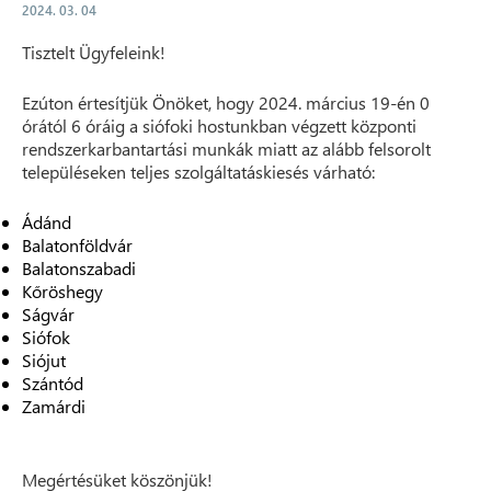
2024. 03. 04
Tisztelt Ügyfeleink!
Ezúton értesítjük Önöket, hogy 2024. március 19-én 0
órától 6 óráig a siófoki hostunkban végzett központi
rendszerkarbantartási munkák miatt az alább felsorolt
településeken teljes szolgáltatáskiesés várható:
Ádánd
Balatonföldvár
Balatonszabadi
Kőröshegy
Ságvár
Siófok
Siójut
Szántód
Zamárdi
Megértésüket köszönjük!