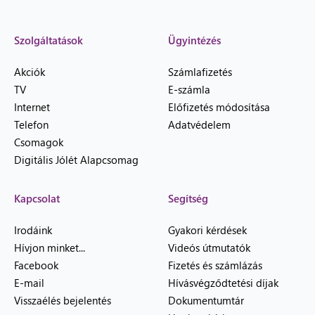
Szolgáltatások
Ügyintézés
Akciók
Számlafizetés
TV
E-számla
Internet
Előfizetés módosítása
Telefon
Adatvédelem
Csomagok
Digitális Jólét Alapcsomag
Kapcsolat
Segítség
Irodáink
Gyakori kérdések
Hívjon minket...
Videós útmutatók
Facebook
Fizetés és számlázás
E-mail
Hívásvégződtetési díjak
Visszaélés bejelentés
Dokumentumtár