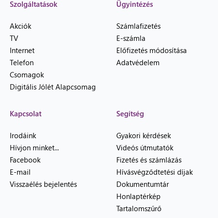
Szolgáltatások
Ügyintézés
Akciók
Számlafizetés
TV
E-számla
Internet
Előfizetés módosítása
Telefon
Adatvédelem
Csomagok
Digitális Jólét Alapcsomag
Kapcsolat
Segítség
Irodáink
Gyakori kérdések
Hívjon minket...
Videós útmutatók
Facebook
Fizetés és számlázás
E-mail
Hívásvégződtetési díjak
Visszaélés bejelentés
Dokumentumtár
Honlaptérkép
Tartalomszűrő