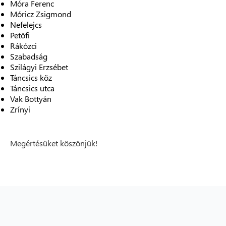
Móra Ferenc
Móricz Zsigmond
Nefelejcs
Petőfi
Rákózci
Szabadság
Szilágyi Erzsébet
Táncsics köz
Táncsics utca
Vak Bottyán
Zrínyi
Megértésüket köszönjük!