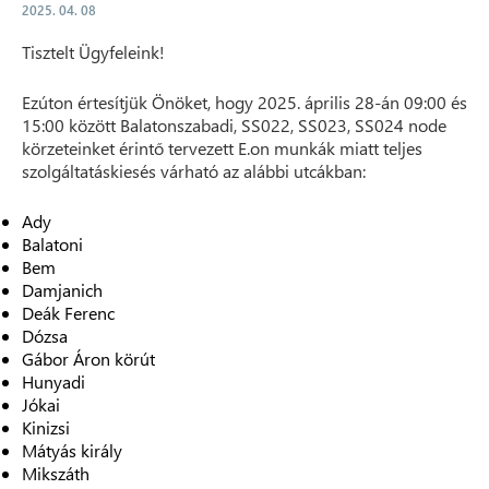
2025. 04. 08
Tisztelt Ügyfeleink!
Ezúton értesítjük Önöket, hogy 2025. április 28-án 09:00 és
15:00 között Balatonszabadi, SS022, SS023, SS024 node
körzeteinket érintő tervezett E.on munkák miatt teljes
szolgáltatáskiesés várható az alábbi utcákban:
Ady
Balatoni
Bem
Damjanich
Deák Ferenc
Dózsa
Gábor Áron körút
Hunyadi
Jókai
Kinizsi
Mátyás király
Mikszáth