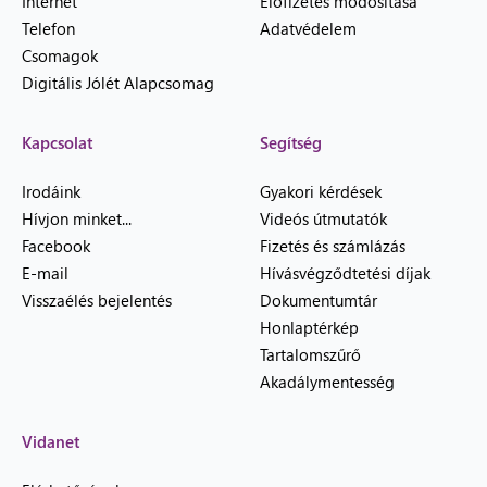
Internet
Előfizetés módosítása
Telefon
Adatvédelem
Csomagok
Digitális Jólét Alapcsomag
Kapcsolat
Segítség
Irodáink
Gyakori kérdések
Hívjon minket...
Videós útmutatók
Facebook
Fizetés és számlázás
E-mail
Hívásvégződtetési díjak
Visszaélés bejelentés
Dokumentumtár
Honlaptérkép
Tartalomszűrő
Akadálymentesség
Vidanet