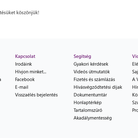
ésüket köszönjük!
Kapcsolat
Segítség
Vi
Irodáink
Gyakori kérdések
El
Hívjon minket...
Videós útmutatók
Sa
a
Facebook
Fizetés és számlázás
A 
E-mail
Hívásvégződtetési díjak
Hí
Visszaélés bejelentés
Dokumentumtár
Kö
Honlaptérkép
Sz
Tartalomszűrő
Pr
Akadálymentesség