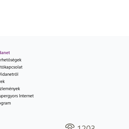
danet
érhetőségek
jtókapcsolat
Vidanetről
rek
zlemények
upergyors Internet
ogram
1203