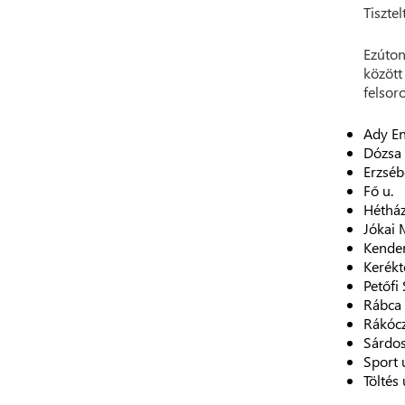
Tisztel
Ezúton
között
felsor
Ady En
Dózsa 
Erzséb
Fő u.
Hétház
Jókai 
Kender
Kerékt
Petőfi
Rábca 
Rákócz
Sárdos
Sport 
Töltés 