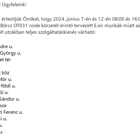
t Ügyfeleink!
 értesítjük Önöket, hogy 2024. június 7-én és 12-én 08:00 és 16:
 Börcs OT031 node körzetét érintő tervezett E.on munkák miatt a
olt utcákban teljes szolgáltatáskiesés várható:
dre u.
György u.
et tér
 köz
Mór u.
földi u.
ói u.
 Sándor u.
sor
i Ferenc u.
i u.
u.
u.