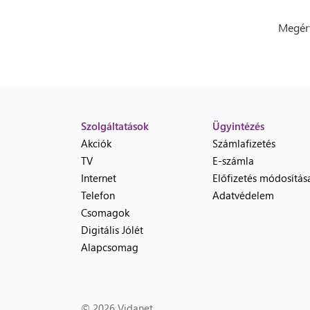
Megért
Szolgáltatások
Ügyintézés
Akciók
Számlafizetés
TV
E-számla
Internet
Előfizetés módosítás
Telefon
Adatvédelem
Csomagok
Digitális Jólét
Alapcsomag
© 2026 Vidanet