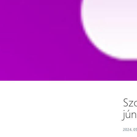
Szo
jún
2024. 05