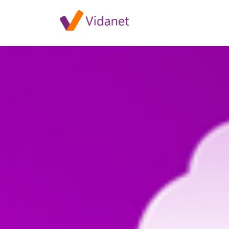
Szolgáltatáskiesés Börcsön 20