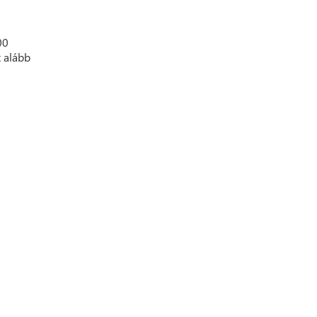
00
z alább