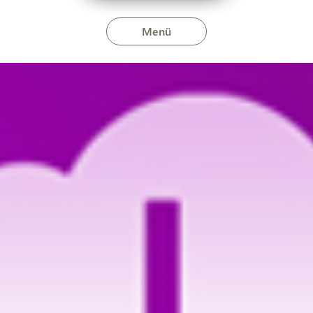
Menü
24. június 7-én és 12-én