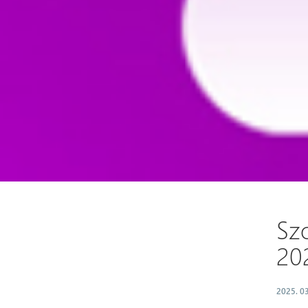
Sz
20
2025. 03