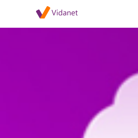
Szolgáltatáskiesés Drávapalk