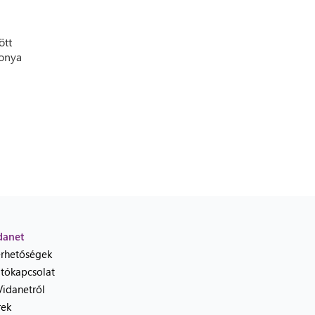
ött
konya
danet
érhetőségek
jtókapcsolat
Vidanetről
rek