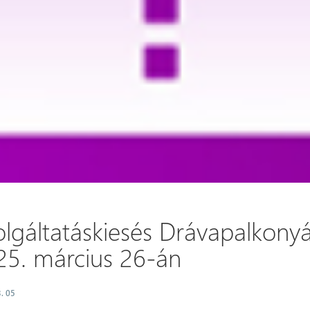
olgáltatáskiesés Drávapalkony
25. március 26-án
. 05