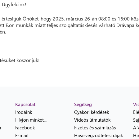
t Ügyfeleink!
 értesítjük Önöket, hogy 2025. március 26-án 08:00 és 16:00 köz
ett E.on munkák miatt teljes szolgáltatáskiesés várható Drávapal
én.
ésüket köszönjük!
Kapcsolat
Segítség
Vi
Irodáink
Gyakori kérdések
El
Hívjon minket...
Videós útmutatók
Sa
a
Facebook
Fizetés és számlázás
A 
E-mail
Hívásvégződtetési díjak
Hí