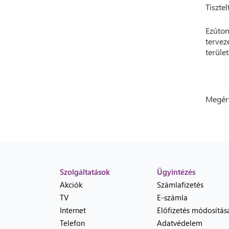
Tisztel
Ezúton
tervez
terület
Megért
Szolgáltatások
Ügyintézés
Akciók
Számlafizetés
TV
E-számla
Internet
Előfizetés módosítás
Telefon
Adatvédelem