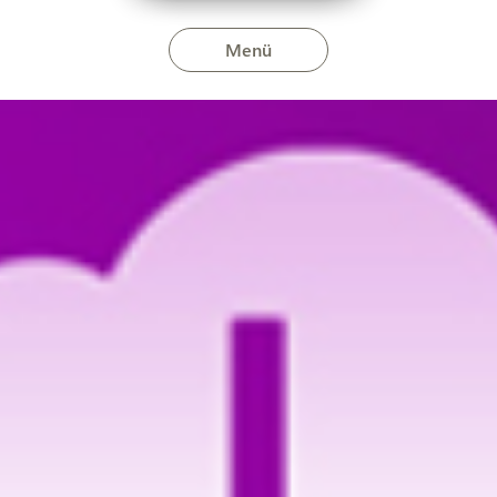
Menü
onyán 2025. március 26-án