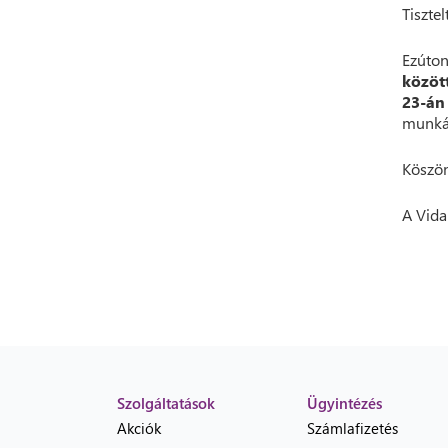
Tisztel
Ezúton
közöt
23-án
munkák
Köszön
A Vida
Szolgáltatások
Ügyintézés
Akciók
Számlafizetés