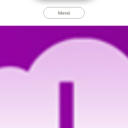
Menü
szerdahelyen és Kovácshidán