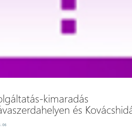
olgáltatás-kimaradás
ávaszerdahelyen és Kovácshid
. 06