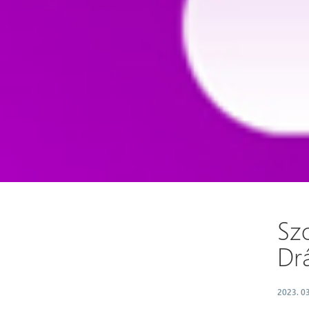
Sz
Dr
2023. 03