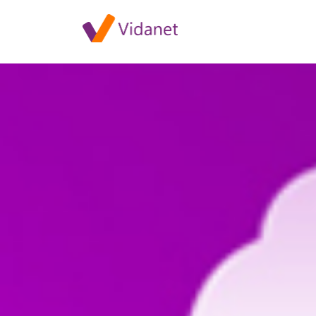
Szolgáltatás-kimaradás Dráva