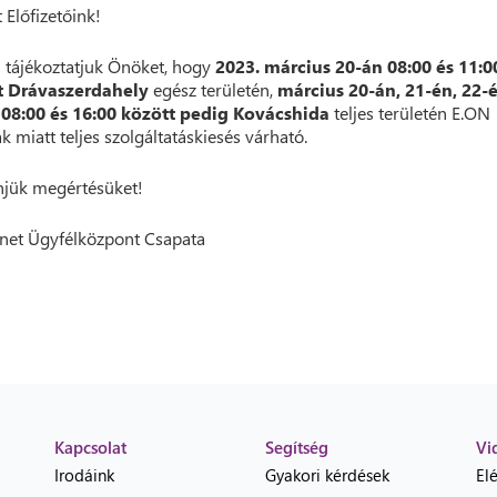
t Előfizetőink!
 tájékoztatjuk Önöket, hogy
2023. március 20-án 08:00 és 11:0
t Drávaszerdahely
egész területén,
március 20-án, 21-én, 22-
 08:00 és 16:00 között pedig Kovácshida
teljes területén E.ON
 miatt teljes szolgáltatáskiesés várható.
jük megértésüket!
net Ügyfélközpont Csapata
Kapcsolat
Segítség
Vi
Irodáink
Gyakori kérdések
El