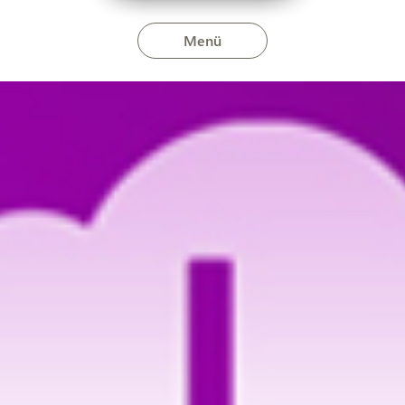
Menü
itin március 13-án