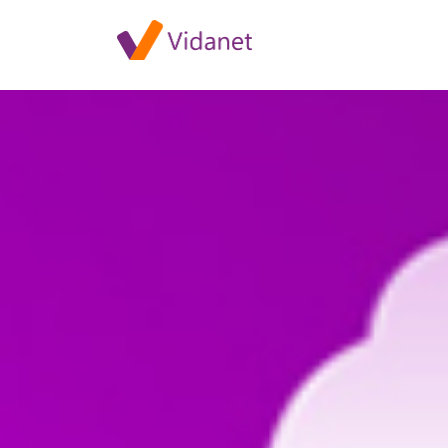
Szolgáltatáskimaradás Dunakil