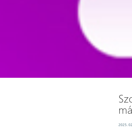
Szo
má
2025. 02