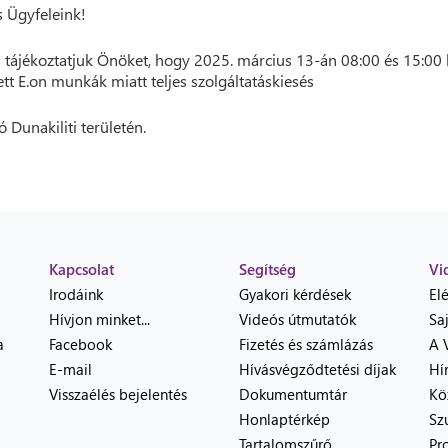
 Ügyfeleink!
 tájékoztatjuk Önöket, hogy 2025. március 13-án 08:00 és 15:00 
ett E.on munkák miatt teljes szolgáltatáskiesés
ó Dunakiliti területén.
Kapcsolat
Segítség
Vi
Irodáink
Gyakori kérdések
El
Hívjon minket...
Videós útmutatók
Sa
a
Facebook
Fizetés és számlázás
A 
E-mail
Hívásvégződtetési díjak
Hí
Visszaélés bejelentés
Dokumentumtár
Kö
Honlaptérkép
Sz
Tartalomszűrő
Pr