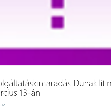
lgáltatáskimaradás Dunakiliti
rcius 13-án
. 12