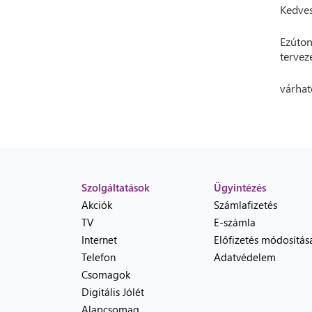
Kedves
Ezúton
tervez
várhat
Szolgáltatások
Ügyintézés
Akciók
Számlafizetés
TV
E-számla
Internet
Előfizetés módosítás
Telefon
Adatvédelem
Csomagok
Digitális Jólét
Alapcsomag