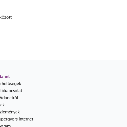
között
danet
érhetőségek
jtókapcsolat
Vidanetről
rek
zlemények
upergyors Internet
ogram