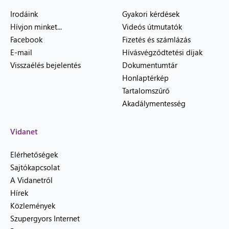
Irodáink
Gyakori kérdések
Hívjon minket...
Videós útmutatók
Facebook
Fizetés és számlázás
E-mail
Hívásvégződtetési díjak
Visszaélés bejelentés
Dokumentumtár
Honlaptérkép
Tartalomszűrő
Akadálymentesség
Vidanet
Elérhetőségek
Sajtókapcsolat
A Vidanetről
Hírek
Közlemények
Szupergyors Internet