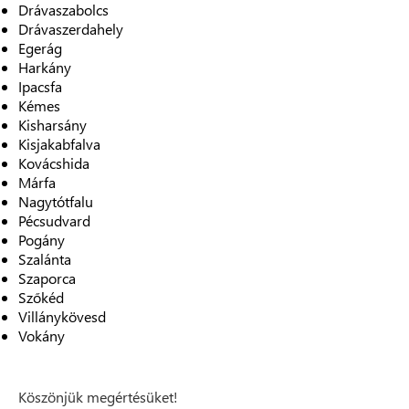
Drávaszabolcs
Drávaszerdahely
Egerág
Harkány
Ipacsfa
Kémes
Kisharsány
Kisjakabfalva
Kovácshida
Márfa
Nagytótfalu
Pécsudvard
Pogány
Szalánta
Szaporca
Szőkéd
Villánykövesd
Vokány
Köszönjük megértésüket!