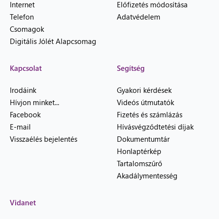
Internet
Előfizetés módosítása
Telefon
Adatvédelem
Csomagok
Digitális Jólét Alapcsomag
Kapcsolat
Segítség
Irodáink
Gyakori kérdések
Hívjon minket...
Videós útmutatók
Facebook
Fizetés és számlázás
E-mail
Hívásvégződtetési díjak
Visszaélés bejelentés
Dokumentumtár
Honlaptérkép
Tartalomszűrő
Akadálymentesség
Vidanet