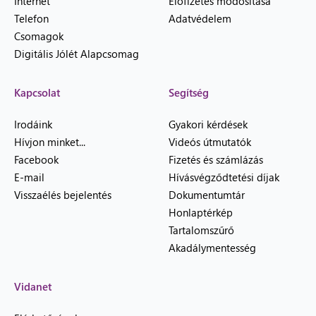
Internet
Előfizetés módosítása
Telefon
Adatvédelem
Csomagok
Digitális Jólét Alapcsomag
Kapcsolat
Segítség
Irodáink
Gyakori kérdések
Hívjon minket...
Videós útmutatók
Facebook
Fizetés és számlázás
E-mail
Hívásvégződtetési díjak
Visszaélés bejelentés
Dokumentumtár
Honlaptérkép
Tartalomszűrő
Akadálymentesség
Vidanet