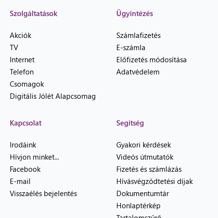
Szolgáltatások
Ügyintézés
Akciók
Számlafizetés
TV
E-számla
Internet
Előfizetés módosítása
Telefon
Adatvédelem
Csomagok
Digitális Jólét Alapcsomag
Kapcsolat
Segítség
Irodáink
Gyakori kérdések
Hívjon minket...
Videós útmutatók
Facebook
Fizetés és számlázás
E-mail
Hívásvégződtetési díjak
Visszaélés bejelentés
Dokumentumtár
Honlaptérkép
Tartalomszűrő