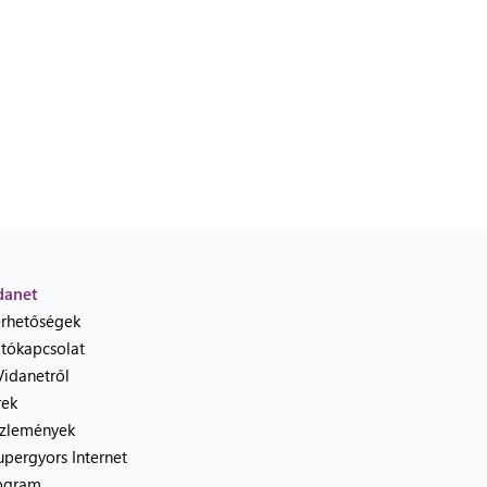
danet
érhetőségek
jtókapcsolat
Vidanetről
rek
zlemények
upergyors Internet
ogram