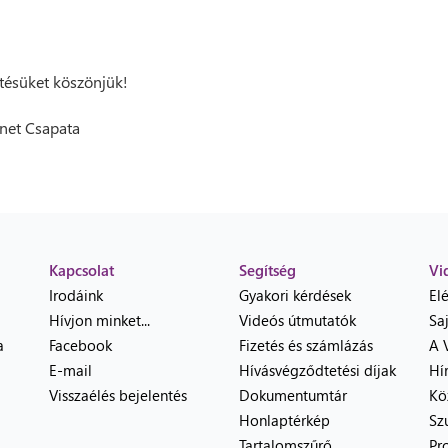
ésüket köszönjük!
net Csapata
Kapcsolat
Segítség
Vi
Irodáink
Gyakori kérdések
El
Hívjon minket...
Videós útmutatók
Sa
a
Facebook
Fizetés és számlázás
A 
E-mail
Hívásvégződtetési díjak
Hí
Visszaélés bejelentés
Dokumentumtár
Kö
Honlaptérkép
Sz
Tartalomszűrő
Pr