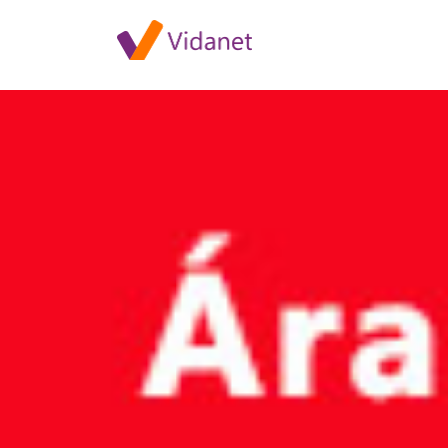
Szolgáltatáskiesés Győr-Szent