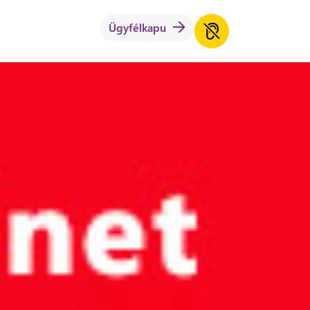
Ügyfélkapu
én