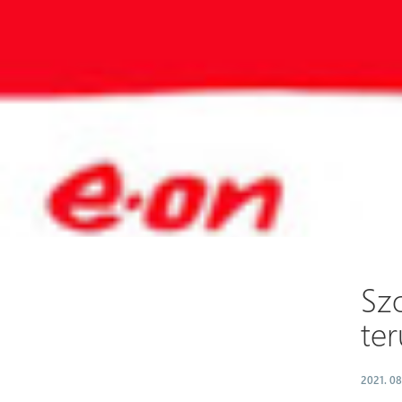
Szo
te
2021. 08