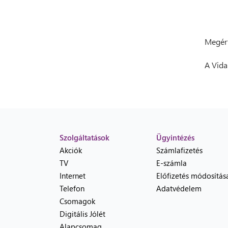
Megért
A Vida
Szolgáltatások
Ügyintézés
Akciók
Számlafizetés
TV
E-számla
Internet
Előfizetés módosítás
Telefon
Adatvédelem
Csomagok
Digitális Jólét
Alapcsomag