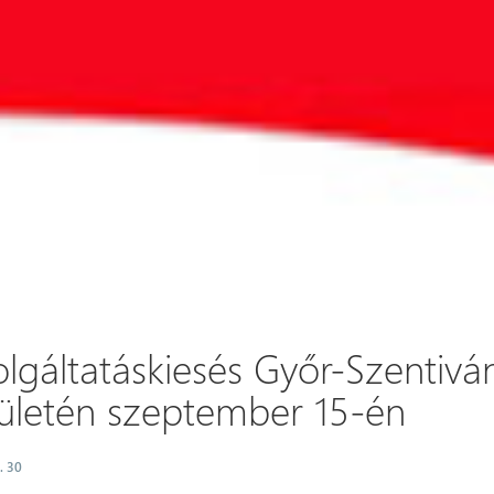
lgáltatáskiesés Győr-Szentivá
rületén szeptember 15-én
. 30