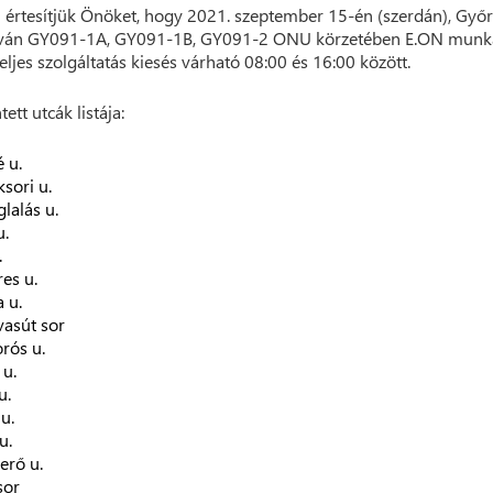
 értesítjük Önöket, hogy 2021. szeptember 15-én (szerdán), Győr
iván GY091-1A, GY091-1B, GY091-2 ONU körzetében E.ON munk
teljes szolgáltatás kiesés várható 08:00 és 16:00 között.
tett utcák listája:
 u.
sori u.
lalás u.
u.
.
es u.
 u.
vasút sor
rós u.
u.
u.
u.
u.
erő u.
sor