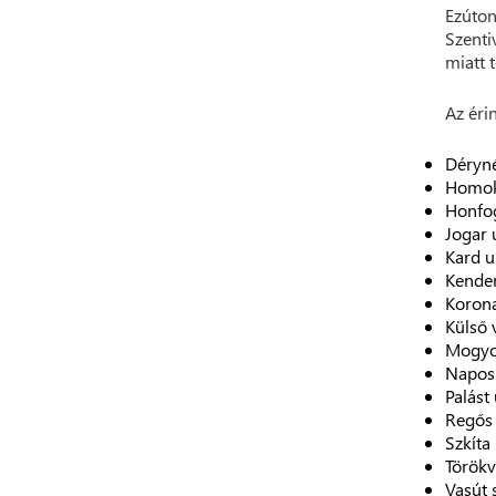
Ezúton
Szent
miatt 
Az érin
Déryné
Homok
Honfog
Jogar 
Kard u
Kender
Korona
Külső 
Mogyo
Napos 
Palást 
Regős 
Szkíta 
Törökv
Vasút 