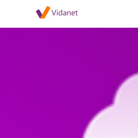
Szolgáltatáskiesés Győrben 2