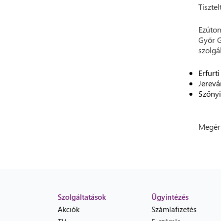
Tisztel
Ezúton
Győr G
szolgá
Erfurti
Jerevá
Szőnyi
Megért
Szolgáltatások
Ügyintézés
Akciók
Számlafizetés