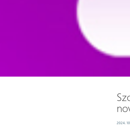
Sz
no
2024. 10