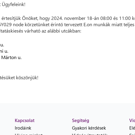
t Ügyfeleink!
 értesítjük Önöket, hogy 2024. november 18-án 08:00 és 11:00 k
Y029 node körzetünket érintő tervezett E.on munkák miatt teljes
ltatáskiesés várható az alábbi utcákban:
 u.
ni u.
 Márton u.
ésüket köszönjük!
Kapcsolat
Segítség
Vi
Irodáink
Gyakori kérdések
El