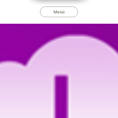
Menü
024. november 18-án