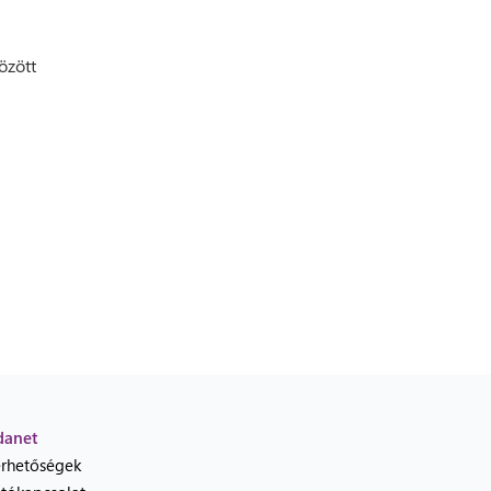
özött
danet
érhetőségek