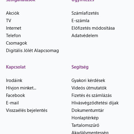
Akciók
Számlafizetés
TV
E-számla
Internet
Előfizetés módosítása
Telefon
Adatvédelem
Csomagok
Digitális Jólét Alapcsomag
Kapcsolat
Segítség
Irodáink
Gyakori kérdések
Hívjon minket...
Videós útmutatók
Facebook
Fizetés és számlázás
E-mail
Hívásvégződtetési díjak
Visszaélés bejelentés
Dokumentumtár
Honlaptérkép
Tartalomszűrő
Akadálymentesség