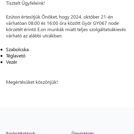
Tisztelt Ügyfeleink!
Ezúton értesítjük Önöket, hogy 2024. október 21-én
várhatóan 08:00 és 16:00 óra között Győr GY067 node
körzetét érintő E.on munkák miatt teljes szolgáltatsákiesés
várható az alábbi utcákban:
Szabolcska
Téglavető
Vezér
Megértésüket köszönjük!
Szolgáltatások
Ügyintézés