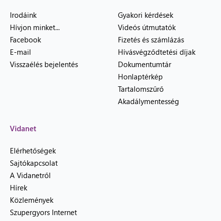
Irodáink
Gyakori kérdések
Hívjon minket...
Videós útmutatók
Facebook
Fizetés és számlázás
E-mail
Hívásvégződtetési díjak
Visszaélés bejelentés
Dokumentumtár
Honlaptérkép
Tartalomszűrő
Akadálymentesség
Vidanet
Elérhetőségek
Sajtókapcsolat
A Vidanetről
Hírek
Közlemények
Szupergyors Internet