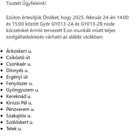
Tisztelt Ügyfeleink!
Ezúton értesítjük Önöket, hogy 2025. február 24-én 14:00
és 15:00 között Győr GY013-2A és GY013-2B node
körzetnket érintő tervezett E.on munkák miatt teljes
szolgáltatáskiesés várható az alábbi utcákban:
Árkoskert u.
Csikóstó út
Csonkaér u.
Dinnyés u.
Ergényi út
Fenyőszer u.
Gyöngyszem u.
Kereknád u.
Kinizsi Pál u.
Pénzverem u.
Szakajtós u.
Szőlőskert u.
Telek u.