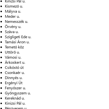
Kinizsi Pál u.
Kismező u.
Mályva u.
Meder u.
Nemesszék u.
Örvény u.
Száva u.
Szigligeti Ede u.
Tamási Áron u.
Temető köz
Uttörö u.
Vámosi u.
Árkoskert u.
Csikóstó út
Csonkaér u.
Dinnyés u.
Ergényi Út
Fenyőszer u.
Gyöngyszem u.
Kereknád u.
Kinizsi Pál u.
Pénzverem u.