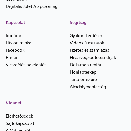
Digitális Jólét Alapcsomag
Kapcsolat
Segítség
Irodáink
Gyakori kérdések
Hívjon minket...
Videós útmutatók
Facebook
Fizetés és számlázás
E-mail
Hívásvégződtetési díjak
Visszaélés bejelentés
Dokumentumtár
Honlaptérkép
Tartalomszűrő
Akadálymentesség
Vidanet
Elérhetőségek
Sajtókapcsolat
A Vidanetről