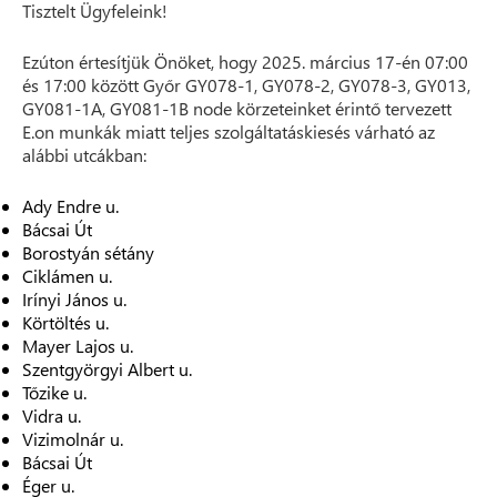
Tisztelt Ügyfeleink!
Ezúton értesítjük Önöket, hogy 2025. március 17-én 07:00
és 17:00 között Győr GY078-1, GY078-2, GY078-3, GY013,
GY081-1A, GY081-1B node körzeteinket érintő tervezett
E.on munkák miatt teljes szolgáltatáskiesés várható az
alábbi utcákban:
Ady Endre u.
Bácsai Út
Borostyán sétány
Ciklámen u.
Irínyi János u.
Körtöltés u.
Mayer Lajos u.
Szentgyörgyi Albert u.
Tőzike u.
Vidra u.
Vizimolnár u.
Bácsai Út
Éger u.