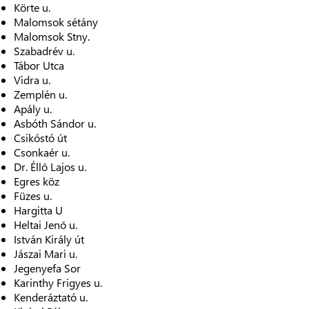
Körte u.
Malomsok sétány
Malomsok Stny.
Szabadrév u.
Tábor Utca
Vidra u.
Zemplén u.
Apály u.
Asbóth Sándor u.
Csikóstó út
Csonkaér u.
Dr. Éllő Lajos u.
Egres köz
Füzes u.
Hargitta U
Heltai Jenő u.
István Király út
Jászai Mari u.
Jegenyefa Sor
Karinthy Frigyes u.
Kenderáztató u.