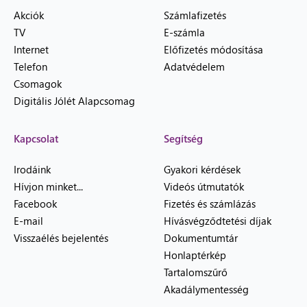
Akciók
Számlafizetés
TV
E-számla
Internet
Előfizetés módosítása
Telefon
Adatvédelem
Csomagok
Digitális Jólét Alapcsomag
Kapcsolat
Segítség
Irodáink
Gyakori kérdések
Hívjon minket...
Videós útmutatók
Facebook
Fizetés és számlázás
E-mail
Hívásvégződtetési díjak
Visszaélés bejelentés
Dokumentumtár
Honlaptérkép
Tartalomszűrő
Akadálymentesség