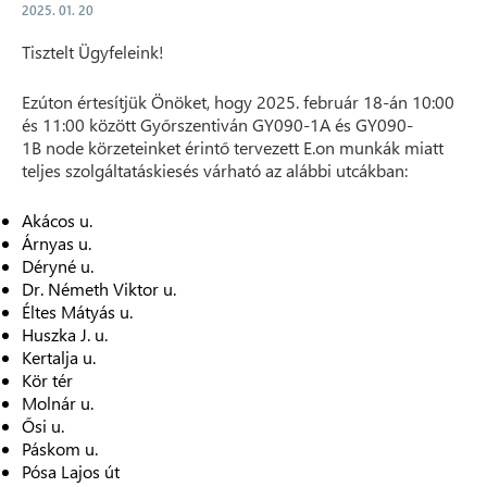
2025. 01. 20
Tisztelt Ügyfeleink!
Ezúton értesítjük Önöket, hogy 2025. február 18-án 10:00
és 11:00 között Győrszentiván GY090-1A és GY090-
1B node körzeteinket érintő tervezett E.on munkák miatt
teljes szolgáltatáskiesés várható az alábbi utcákban:
Akácos u.
Árnyas u.
Déryné u.
Dr. Németh Viktor u.
Éltes Mátyás u.
Huszka J. u.
Kertalja u.
Kör tér
Molnár u.
Ősi u.
Páskom u.
Pósa Lajos út