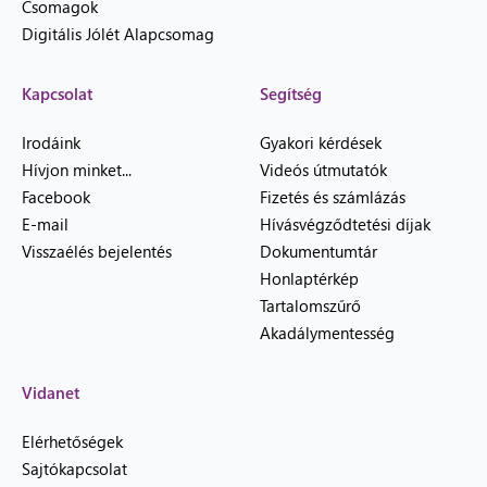
Csomagok
Digitális Jólét Alapcsomag
Kapcsolat
Segítség
Irodáink
Gyakori kérdések
Hívjon minket...
Videós útmutatók
Facebook
Fizetés és számlázás
E-mail
Hívásvégződtetési díjak
Visszaélés bejelentés
Dokumentumtár
Honlaptérkép
Tartalomszűrő
Akadálymentesség
Vidanet
Elérhetőségek
Sajtókapcsolat