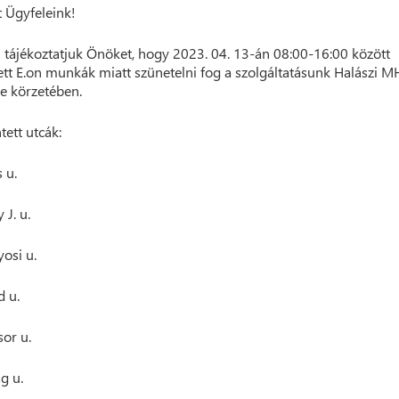
t Ügyfeleink!
 tájékoztatjuk Önöket, hogy 2023. 04. 13-án 08:00-16:00 között
ett E.on munkák miatt szünetelni fog a szolgáltatásunk Halászi 
e körzetében.
tett utcák:
 u.
 J. u.
yosi u.
d u.
sor u.
ag u.