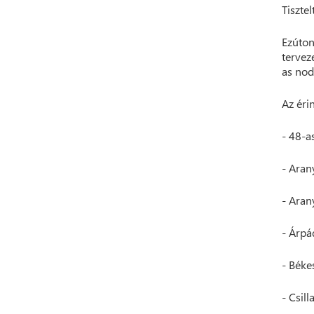
Tisztel
Ezúton
tervez
as nod
Az érin
- 48-as
- Arany
- Aran
- Árpá
- Béke
- Csill