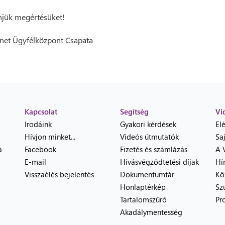
jük megértésüket!
net Ügyfélközpont Csapata
Kapcsolat
Segítség
Vi
Irodáink
Gyakori kérdések
El
Hívjon minket...
Videós útmutatók
Sa
a
Facebook
Fizetés és számlázás
A 
E-mail
Hívásvégződtetési díjak
Hí
Visszaélés bejelentés
Dokumentumtár
Kö
Honlaptérkép
Sz
Tartalomszűrő
Pr
Akadálymentesség