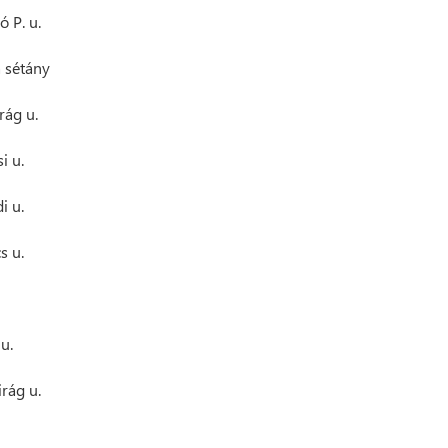
ó P. u.
 sétány
rág u.
si u.
i u.
s u.
u.
irág u.