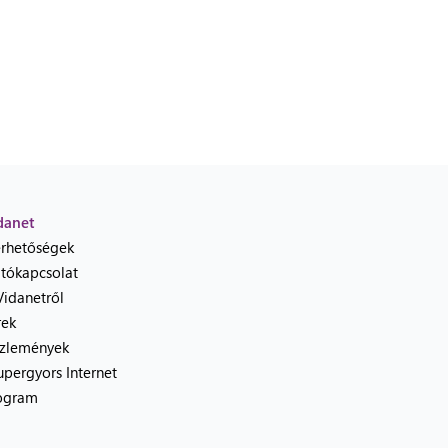
danet
érhetőségek
jtókapcsolat
Vidanetről
rek
zlemények
upergyors Internet
ogram