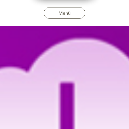
Menü
április 13-án