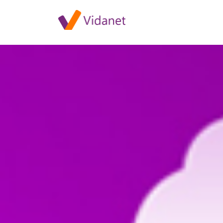
Szolgáltatáskiesés Halásziban 