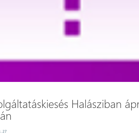
lgáltatáskiesés Halásziban ápri
-án
. 27