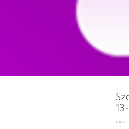
Szo
13
2023. 03