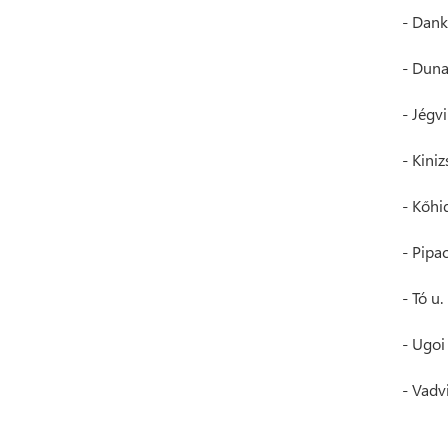
- Dank
- Duna
- Jégvi
- Kiniz
- Kőhid
- Pipac
- Tó u.
- Ugoi 
- Vadv