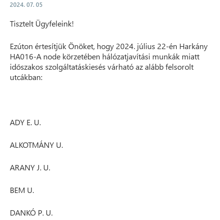
2024. 07. 05
Tisztelt Ügyfeleink!
Ezúton értesítjük Önöket, hogy 2024. július 22-én Harkány
HA016-A node körzetében hálózatjavítási munkák miatt
időszakos szolgáltatáskiesés várható az alább felsorolt
utcákban:
ADY E. U.
ALKOTMÁNY U.
ARANY J. U.
BEM U.
DANKÓ P. U.