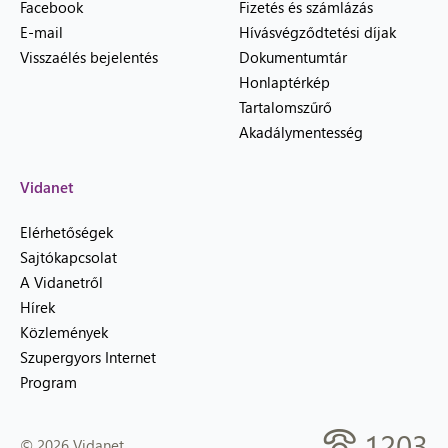
Facebook
Fizetés és számlázás
E-mail
Hívásvégződtetési díjak
Visszaélés bejelentés
Dokumentumtár
Honlaptérkép
Tartalomszűrő
Akadálymentesség
Vidanet
Elérhetőségek
Sajtókapcsolat
A Vidanetről
Hírek
Közlemények
Szupergyors Internet
Program
1203
© 2026 Vidanet