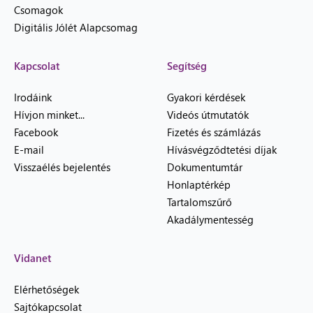
Csomagok
Digitális Jólét Alapcsomag
Kapcsolat
Segítség
Irodáink
Gyakori kérdések
Hívjon minket...
Videós útmutatók
Facebook
Fizetés és számlázás
E-mail
Hívásvégződtetési díjak
Visszaélés bejelentés
Dokumentumtár
Honlaptérkép
Tartalomszűrő
Akadálymentesség
Vidanet
Elérhetőségek
Sajtókapcsolat