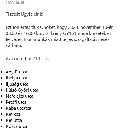
2023. 10. 16
Tisztelt Ügyfeleink!
Ezúton értesítjük Önöket, hogy 2023. november 10-én
08:00 és 16:00 között Ikrény GY161 node körzetében
tervezett E.on munkák miatt teljes szolgáltatáskiesés
várható.
Az érintett utcák listája:
Ady E. utca
Ibolya utca
Ifjúság utca
Külső Győri utca
Nefelejcs utca
Petőfi utca
Rába utcatca
Rét köz
Rét utca
Rózsa utca