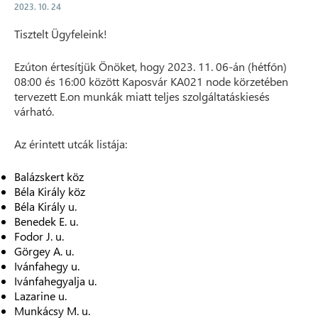
2023. 10. 24
Tisztelt Ügyfeleink!
Ezúton értesítjük Önöket, hogy 2023. 11. 06-án (hétfőn)
08:00 és 16:00 között Kaposvár KA021 node körzetében
tervezett E.on munkák miatt teljes szolgáltatáskiesés
várható.
Az érintett utcák listája:
Balázskert köz
Béla Király köz
Béla Király u.
Benedek E. u.
Fodor J. u.
Görgey A. u.
Ivánfahegy u.
Ivánfahegyalja u.
Lazarine u.
Munkácsy M. u.