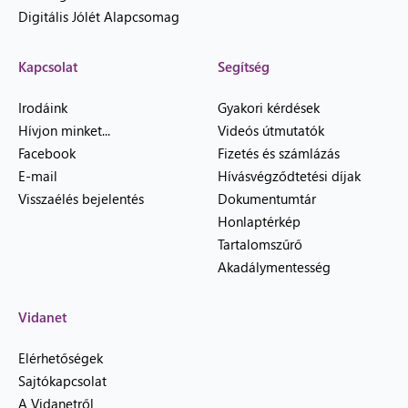
Digitális Jólét Alapcsomag
Kapcsolat
Segítség
Irodáink
Gyakori kérdések
Hívjon minket...
Videós útmutatók
Facebook
Fizetés és számlázás
E-mail
Hívásvégződtetési díjak
Visszaélés bejelentés
Dokumentumtár
Honlaptérkép
Tartalomszűrő
Akadálymentesség
Vidanet
Elérhetőségek
Sajtókapcsolat
A Vidanetről