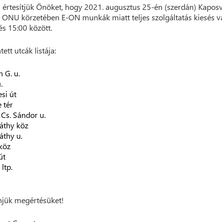
 értesítjük Önöket, hogy 2021. augusztus 25-én (szerdán) Kapos
ONU körzetében E-ON munkák miatt teljes szolgáltatás kiesés v
és 15:00 között.
tett utcák listája:
n G. u.
.
si út
 tér
 Cs. Sándor u.
áthy köz
thy u.
 köz
út
ltp.
jük megértésüket!