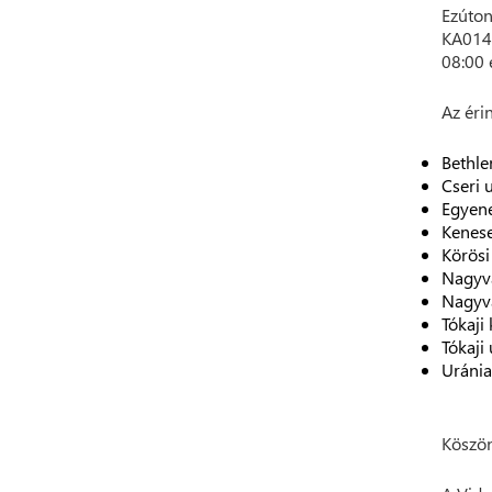
Ezúton
KA014 
08:00 
Az érin
Bethle
Cseri u
Egyene
Kenese
Körösi
Nagyv
Nagyvá
Tókaji
Tókaji 
Uránia 
Köszön