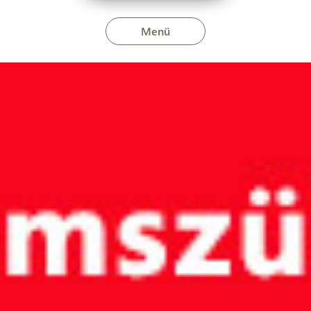
Menü
n augusztus 25-én