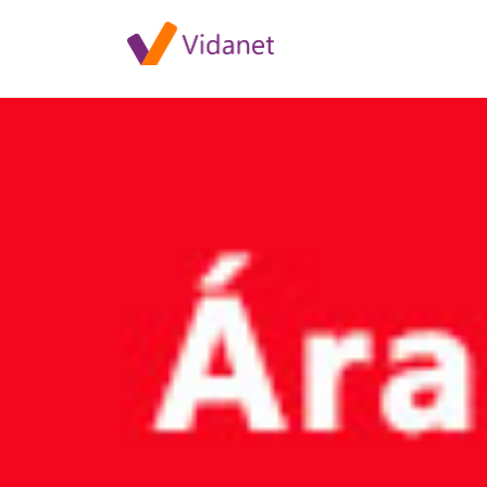
Szolgáltatáskiesés Kaposváro