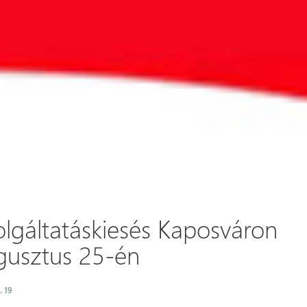
olgáltatáskiesés Kaposváron
gusztus 25-én
. 19