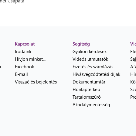
net Csapata
Kapcsolat
Segítség
Vi
Irodáink
Gyakori kérdések
El
Hívjon minket...
Videós útmutatók
Sa
a
Facebook
Fizetés és számlázás
A 
E-mail
Hívásvégződtetési díjak
Hí
Visszaélés bejelentés
Dokumentumtár
Kö
Honlaptérkép
Sz
Tartalomszűrő
Pr
Akadálymentesség