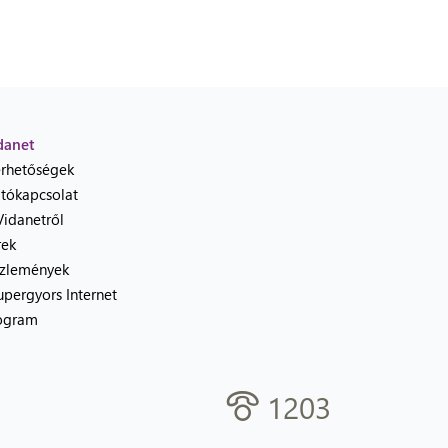
danet
érhetőségek
jtókapcsolat
Vidanetről
rek
zlemények
upergyors Internet
ogram
1203