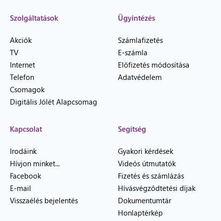
Szolgáltatások
Ügyintézés
Akciók
Számlafizetés
TV
E-számla
Internet
Előfizetés módosítása
Telefon
Adatvédelem
Csomagok
Digitális Jólét Alapcsomag
Kapcsolat
Segítség
Irodáink
Gyakori kérdések
Hívjon minket...
Videós útmutatók
Facebook
Fizetés és számlázás
E-mail
Hívásvégződtetési díjak
Visszaélés bejelentés
Dokumentumtár
Honlaptérkép