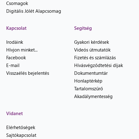
Csomagok
Digitális Jólét Alapcsomag
Kapcsolat
Segítség
Irodáink
Gyakori kérdések
Hívjon minket...
Videós útmutatók
Facebook
Fizetés és számlázás
E-mail
Hívásvégződtetési díjak
Visszaélés bejelentés
Dokumentumtár
Honlaptérkép
Tartalomszűrő
Akadálymentesség
Vidanet
Elérhetőségek
Sajtókapcsolat