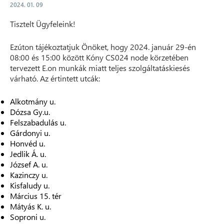
2024. 01. 09
Tisztelt Ügyfeleink!
Ezúton tájékoztatjuk Önöket, hogy 2024. január 29-én
08:00 és 15:00 között Kóny CS024 node körzetében
tervezett E.on munkák miatt teljes szolgáltatáskiesés
várható. Az értintett utcák:
Alkotmány u.
Dózsa Gy.u.
Felszabadulás u.
Gárdonyi u.
Honvéd u.
Jedlik Á. u.
József A. u.
Kazinczy u.
Kisfaludy u.
Március 15. tér
Mátyás K. u.
Soproni u.