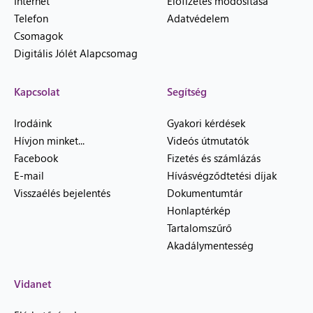
Internet
Előfizetés módosítása
Telefon
Adatvédelem
Csomagok
Digitális Jólét Alapcsomag
Kapcsolat
Segítség
Irodáink
Gyakori kérdések
Hívjon minket...
Videós útmutatók
Facebook
Fizetés és számlázás
E-mail
Hívásvégződtetési díjak
Visszaélés bejelentés
Dokumentumtár
Honlaptérkép
Tartalomszűrő
Akadálymentesség
Vidanet