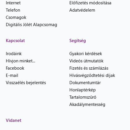
Internet
Előfizetés módosítása
Telefon
Adatvédelem
Csomagok
Digitális Jólét Alapcsomag
Kapcsolat
Segítség
Irodáink
Gyakori kérdések
Hívjon minket...
Videós útmutatók
Facebook
Fizetés és számlázás
E-mail
Hívásvégződtetési díjak
Visszaélés bejelentés
Dokumentumtár
Honlaptérkép
Tartalomszűrő
Akadálymentesség
Vidanet