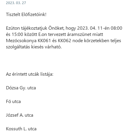
2023. 03. 27
Tisztelt Előfizetőink!
Ezúton tájékoztatjuk Önöket, hogy 2023. 04. 11-én 08:00
és 15:00 között E.on tervezett áramszünet miatt
Mezőcsokonya KK061 és KK062 node körzetekben teljes
szolgáltatás kiesés várható.
Az érintett utcák listája:
Dózsa Gy. utca
Fő utca
József A. utca
Kossuth L. utca