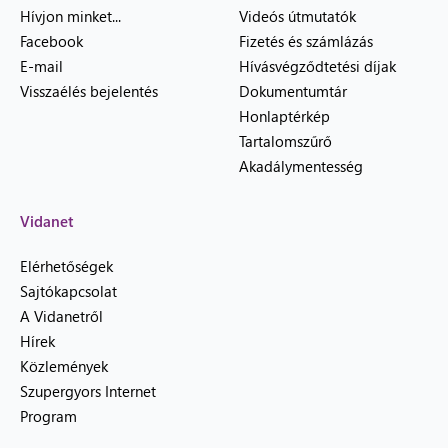
Hívjon minket...
Videós útmutatók
Facebook
Fizetés és számlázás
E-mail
Hívásvégződtetési díjak
Visszaélés bejelentés
Dokumentumtár
Honlaptérkép
Tartalomszűrő
Akadálymentesség
Vidanet
Elérhetőségek
Sajtókapcsolat
A Vidanetről
Hírek
Közlemények
Szupergyors Internet
Program