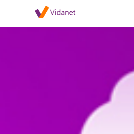
Szolgáltatáskiesés Pásztori és