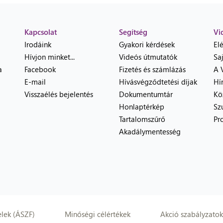
Kapcsolat
Segítség
Vi
Irodáink
Gyakori kérdések
El
Hívjon minket...
Videós útmutatók
Sa
a
Facebook
Fizetés és számlázás
A 
E-mail
Hívásvégződtetési díjak
Hí
Visszaélés bejelentés
Dokumentumtár
Kö
Honlaptérkép
Sz
Tartalomszűrő
Pr
Akadálymentesség
elek (ÁSZF)
Minőségi célértékek
Akció szabályzatok