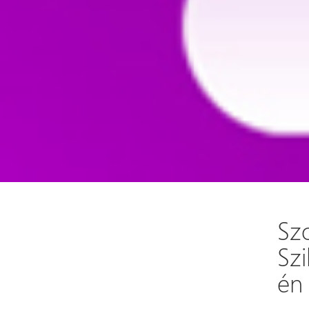
Szo
Szi
én