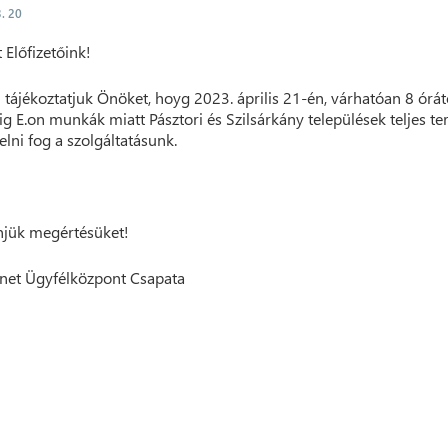
. 20
t Előfizetőink!
 tájékoztatjuk Önöket, hoyg 2023. április 21-én, várhatóan 8 órát
ig E.on munkák miatt Pásztori és Szilsárkány települések teljes te
elni fog a szolgáltatásunk.
jük megértésüket!
net Ügyfélközpont Csapata