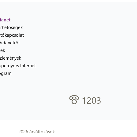
danet
érhetőségek
jtókapcsolat
Vidanetről
rek
zlemények
upergyors Internet
ogram
1203
2026 árváltozások