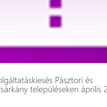
lgáltatáskiesés Pásztori és
lsárkány településeken április 