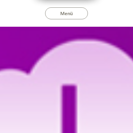
Menü
 Szilsárkány településeken ápri