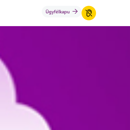
Ügyfélkapu
lis 21-én