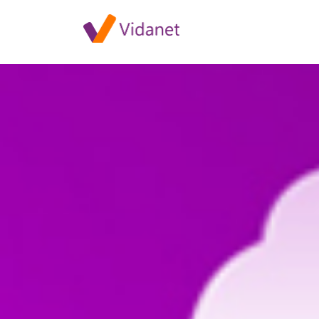
Szolgáltatáskiesés Pécsen ápri