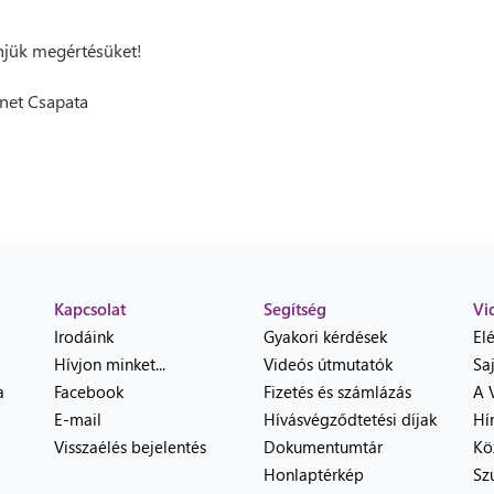
jük megértésüket!
net Csapata
Kapcsolat
Segítség
Vi
Irodáink
Gyakori kérdések
El
Hívjon minket...
Videós útmutatók
Sa
a
Facebook
Fizetés és számlázás
A 
E-mail
Hívásvégződtetési díjak
Hí
Visszaélés bejelentés
Dokumentumtár
Kö
Honlaptérkép
Sz