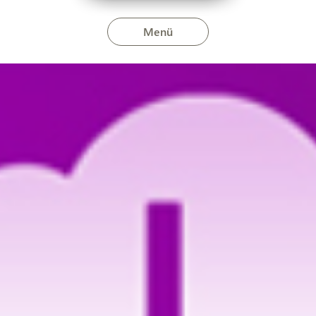
Menü
lis 19-én