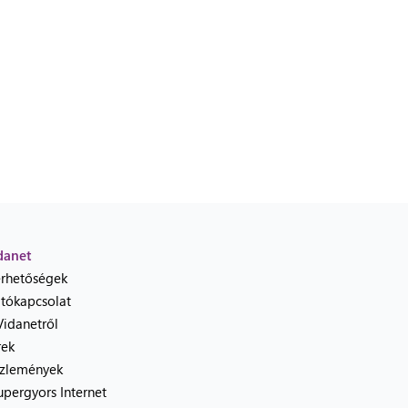
danet
érhetőségek
jtókapcsolat
Vidanetről
rek
zlemények
upergyors Internet