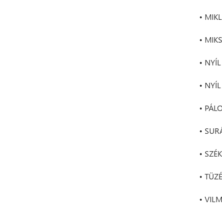
• MIK
• MIKS
• NYÍ
• NYÍL
• PÁL
• SURÁ
• SZÉK
• TÜZÉ
• VIL