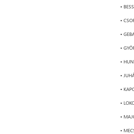
• BESS
• CSO
• GEBA
• GYÖ
• HUNY
• JUHÁ
• KAP
• LOK
• MAJ
• MEC