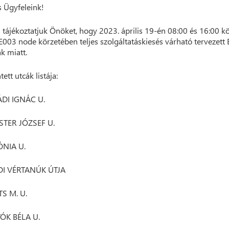
 Ügyfeleink!
 tájékoztatjuk Önöket, hogy 2023. április 19-én 08:00 és 16:00 k
E003 node körzetében teljes szolgáltatáskiesés várható tervezett
 miatt.
tett utcák listája:
ÁDI IGNÁC U.
STER JÓZSEF U.
ÓNIA U.
DI VÉRTANÚK ÚTJA
TS M. U.
TÓK BÉLA U.