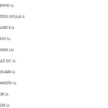
ENYEI U.
RTOS GYULA U.
UER E.U.
RGY U.
ADI J.U.
SZ GY. U.
OSVÁRI U.
OMOTÍV U.
OR U.
SEK U.