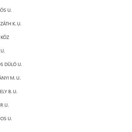
LÓS U.
ZÁTH K. U.
L KÖZ
 U.
OS DÜLŐ U.
NYI M. U.
ELY B. U.
R U.
MOS U.