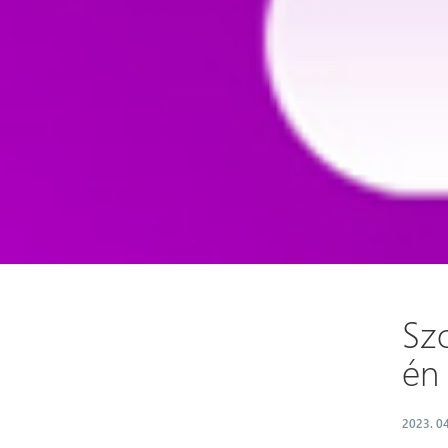
Szo
én
2023. 04