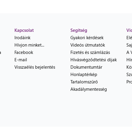
Kapcsolat
Segítség
Vi
Irodáink
Gyakori kérdések
El
Hívjon minket...
Videós útmutatók
Sa
a
Facebook
Fizetés és számlázás
A 
E-mail
Hívásvégződtetési díjak
Hí
Visszaélés bejelentés
Dokumentumtár
Kö
Honlaptérkép
Sz
Tartalomszűrő
Pr
Akadálymentesség