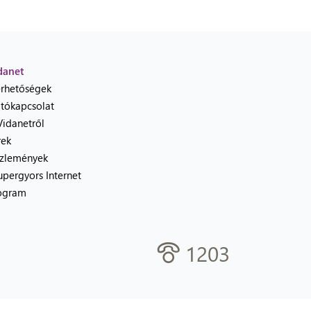
danet
érhetőségek
jtókapcsolat
Vidanetről
rek
zlemények
upergyors Internet
ogram
1203