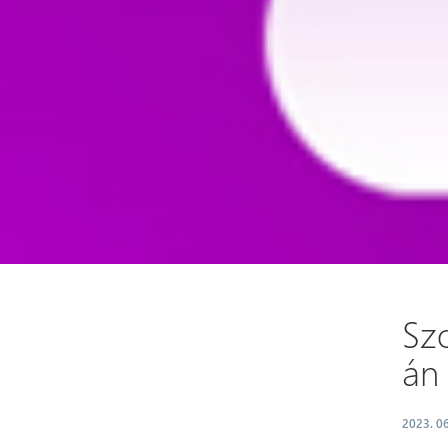
Szo
án
2023. 06