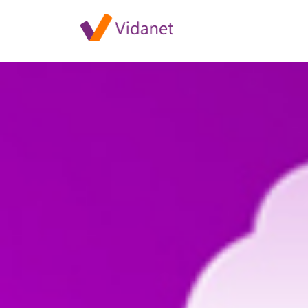
Szolgáltatáskiesés Pécsen jún