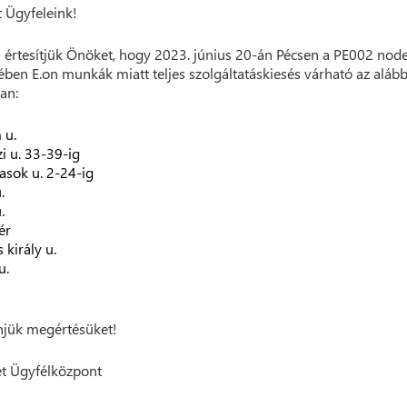
t Ügyfeleink!
 értesítjük Önöket, hogy 2023. június 20-án Pécsen a PE002 nod
ében E.on munkák miatt teljes szolgáltatáskiesés várható az alább
an:
m u.
i u. 33-39-ig
asok u. 2-24-ig
.
.
tér
 király u.
u.
jük megértésüket!
t Ügyfélközpont