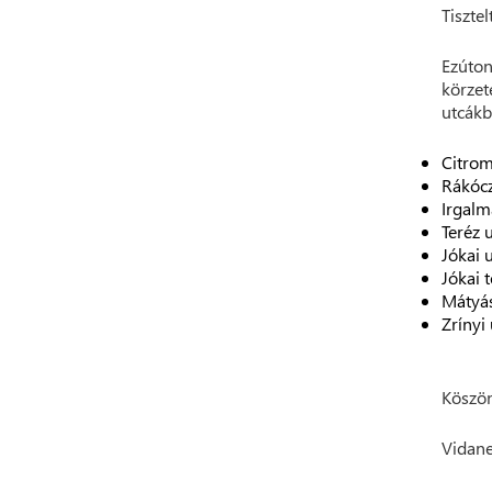
Tisztel
Ezúton
körzet
utcákb
Citro
Rákócz
Irgalm
Teréz u
Jókai u
Jókai 
Mátyás
Zrínyi 
Köszön
Vidane