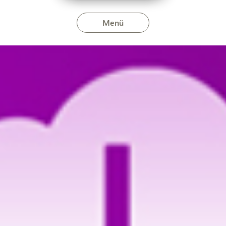
Menü
ius 20-án