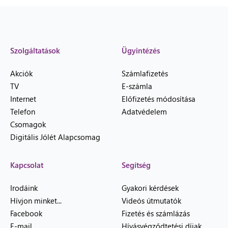
Szolgáltatások
Ügyintézés
Akciók
Számlafizetés
TV
E-számla
Internet
Előfizetés módosítása
Telefon
Adatvédelem
Csomagok
Digitális Jólét Alapcsomag
Kapcsolat
Segítség
Irodáink
Gyakori kérdések
Hívjon minket...
Videós útmutatók
Facebook
Fizetés és számlázás
E-mail
Hívásvégződtetési díjak