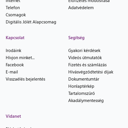
Internet
Előfizetés módosítása
Telefon
Adatvédelem
Csomagok
Digitális Jólét Alapcsomag
Kapcsolat
Segítség
Irodáink
Gyakori kérdések
Hívjon minket...
Videós útmutatók
Facebook
Fizetés és számlázás
E-mail
Hívásvégződtetési díjak
Visszaélés bejelentés
Dokumentumtár
Honlaptérkép
Tartalomszűrő
Akadálymentesség
Vidanet