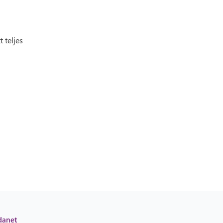
 teljes
danet