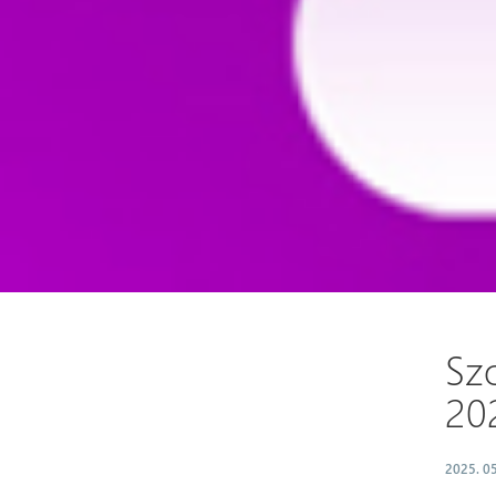
Sz
202
2025. 05