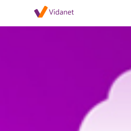
Szolgáltatáskiesés Rábapatoná