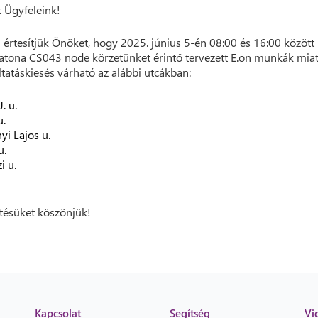
t Ügyfeleink!
 értesítjük Önöket, hogy 2025. június 5-én 08:00 és 16:00 között
tona CS043 node körzetünket érintő tervezett E.on munkák miatt
ltatáskiesés várható az alábbi utcákban:
. u.
u.
yi Lajos u.
u.
i u.
ésüket köszönjük!
Kapcsolat
Segítség
Vi