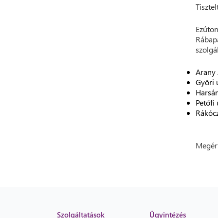
Tisztel
Ezúton
Rábapa
szolgá
Arany J
Győri 
Harsán
Petőfi 
Rákócz
Megért
Szolgáltatások
Ügyintézés