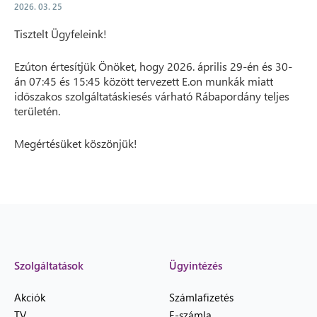
2026. 03. 25
Tisztelt Ügyfeleink!
Ezúton értesítjük Önöket, hogy 2026. április 29-én és 30-
án 07:45 és 15:45 között tervezett E.on munkák miatt
időszakos szolgáltatáskiesés várható Rábapordány teljes
területén.
Megértésüket köszönjük!
Szolgáltatások
Ügyintézés
Akciók
Számlafizetés
TV
E-számla