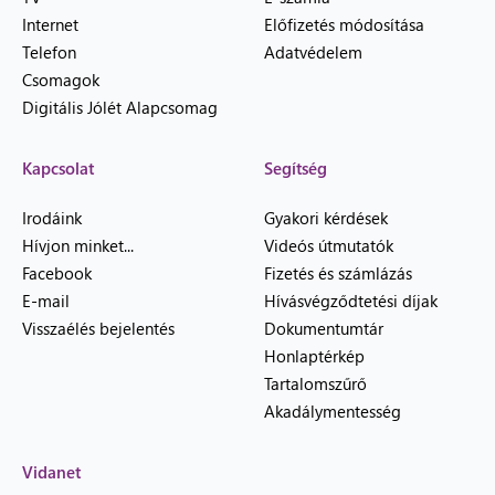
Internet
Előfizetés módosítása
Telefon
Adatvédelem
Csomagok
Digitális Jólét Alapcsomag
Kapcsolat
Segítség
Irodáink
Gyakori kérdések
Hívjon minket...
Videós útmutatók
Facebook
Fizetés és számlázás
E-mail
Hívásvégződtetési díjak
Visszaélés bejelentés
Dokumentumtár
Honlaptérkép
Tartalomszűrő
Akadálymentesség
Vidanet