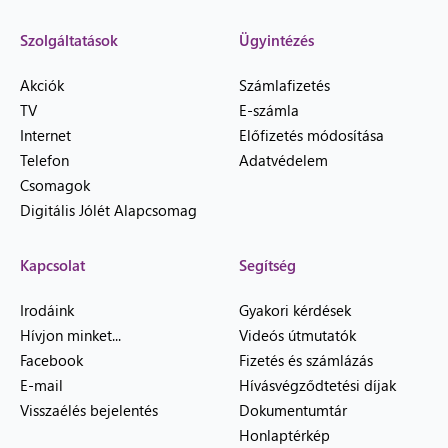
Szolgáltatások
Ügyintézés
Akciók
Számlafizetés
TV
E-számla
Internet
Előfizetés módosítása
Telefon
Adatvédelem
Csomagok
Digitális Jólét Alapcsomag
Kapcsolat
Segítség
Irodáink
Gyakori kérdések
Hívjon minket...
Videós útmutatók
Facebook
Fizetés és számlázás
E-mail
Hívásvégződtetési díjak
Visszaélés bejelentés
Dokumentumtár
Honlaptérkép