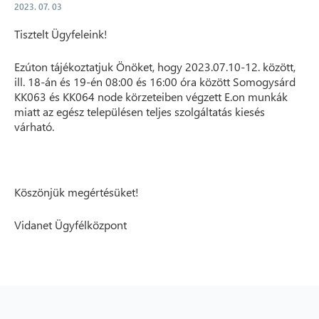
2023. 07. 03
Tisztelt Ügyfeleink!
Ezúton tájékoztatjuk Önöket, hogy 2023.07.10-12. között,
ill. 18-án és 19-én 08:00 és 16:00 óra között Somogysárd
KK063 és KK064 node körzeteiben végzett E.on munkák
miatt az egész településen teljes szolgáltatás kiesés
várható.
Köszönjük megértésüket!
Vidanet Ügyfélközpont