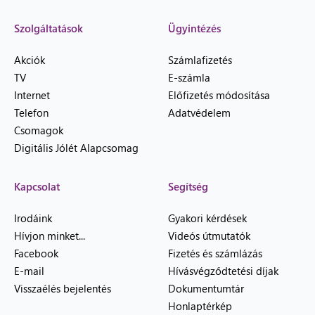
Szolgáltatások
Ügyintézés
Akciók
Számlafizetés
TV
E-számla
Internet
Előfizetés módosítása
Telefon
Adatvédelem
Csomagok
Digitális Jólét Alapcsomag
Kapcsolat
Segítség
Irodáink
Gyakori kérdések
Hívjon minket...
Videós útmutatók
Facebook
Fizetés és számlázás
E-mail
Hívásvégződtetési díjak
Visszaélés bejelentés
Dokumentumtár
Honlaptérkép