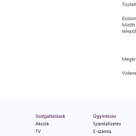
Tisztel
Ezúton
között
telepü
Megért
Vidane
Szolgáltatások
Ügyintézés
Akciók
Számlafizetés
TV
E-számla