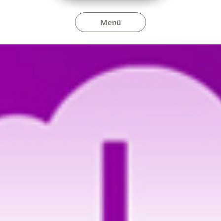
Menü
epülésen 2024. február 1-jén