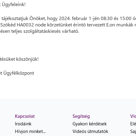
t Ügyfeleink!
 tájékoztatjuk Önöket, hogy 2024. február 1-jén 08:30 és 15:00 ó
 Szőkéd HA0032 node körzetünket érintő tervezett E.on munkák m
lésen teljes szolgáltatáskiesés várható.
ésüket köszönjük!
t Ügyfélközpont
Kapcsolat
Segítség
Vi
Irodáink
Gyakori kérdések
El
Hívjon minket...
Videós útmutatók
Sa