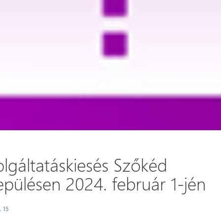
olgáltatáskiesés Szőkéd
epülésen 2024. február 1-jén
. 15