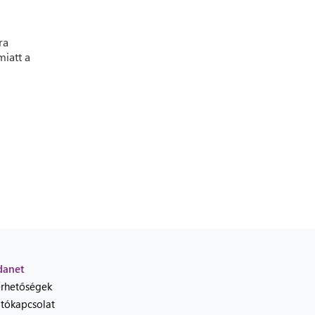
ra
iatt a
danet
érhetőségek
jtókapcsolat