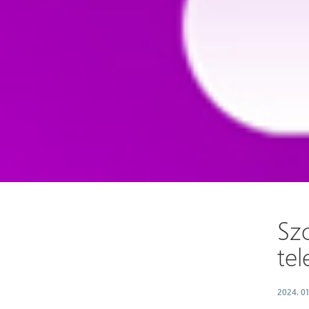
Sz
tel
2024. 01