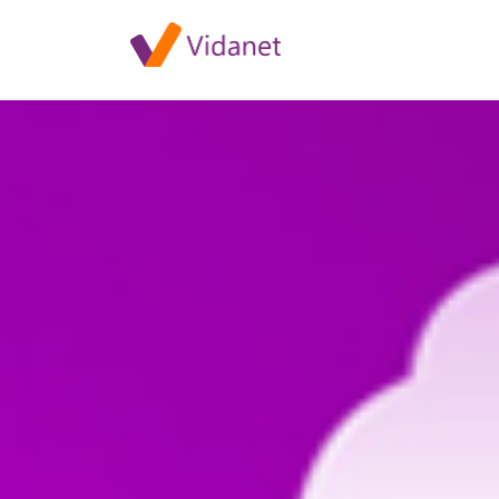
Szolgáltatáskiesés Szőkéd tel