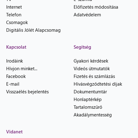
Internet
Előfizetés módosítása
Telefon
Adatvédelem
Csomagok
Digitális Jólét Alapcsomag
Kapcsolat
Segítség
Irodáink
Gyakori kérdések
Hívjon minket...
Videós útmutatók
Facebook
Fizetés és számlázás
E-mail
Hívásvégződtetési díjak
Visszaélés bejelentés
Dokumentumtár
Honlaptérkép
Tartalomszűrő
Akadálymentesség
Vidanet