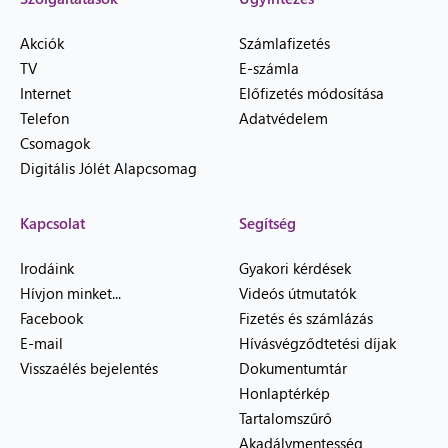
Akciók
Számlafizetés
TV
E-számla
Internet
Előfizetés módosítása
Telefon
Adatvédelem
Csomagok
Digitális Jólét Alapcsomag
Kapcsolat
Segítség
Irodáink
Gyakori kérdések
Hívjon minket...
Videós útmutatók
Facebook
Fizetés és számlázás
E-mail
Hívásvégződtetési díjak
Visszaélés bejelentés
Dokumentumtár
Honlaptérkép
Tartalomszűrő
Akadálymentesség