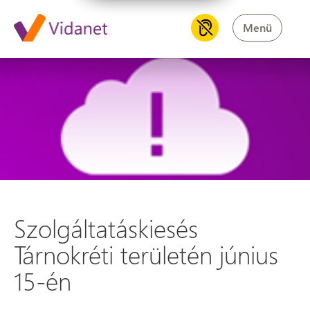
Menü
Szolgáltatáskiesés Tárnokréti 
Szolgáltatáskiesés
Tárnokréti területén június
15-én