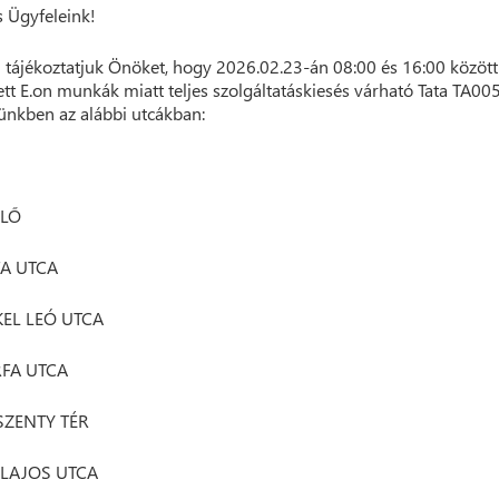
 Ügyfeleink!
 tájékoztatjuk Önöket, hogy 2026.02.23-án 08:00 és 16:00 között
ett E.on munkák miatt teljes szolgáltatáskiesés várható Tata TA00
ünkben az alábbi utcákban:
LLŐ
A UTCA
EL LEÓ UTCA
FA UTCA
ZENTY TÉR
LAJOS UTCA