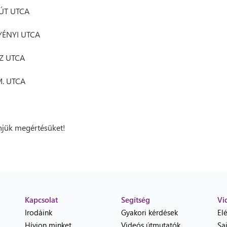
ÚT UTCA
ÉNYI UTCA
Z UTCA
M. UTCA
jük megértésüket!
Kapcsolat
Segítség
Vi
Irodáink
Gyakori kérdések
El
Hívjon minket...
Videós útmutatók
Sa