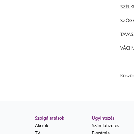
SZÉLK
SZŐGY
TAVAS
VÁCI 
Köszön
Szolgáltatások
Ügyintézés
Akciók
Számlafizetés
TV
E-számla