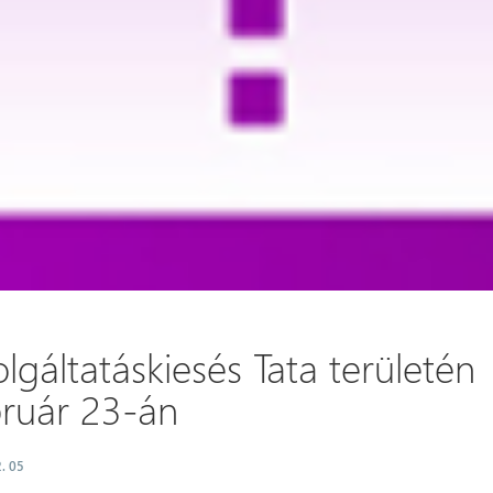
lgáltatáskiesés Tata területén
bruár 23-án
. 05