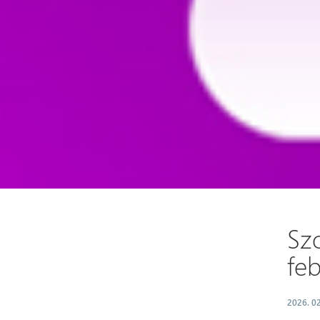
Szo
fe
2026. 02