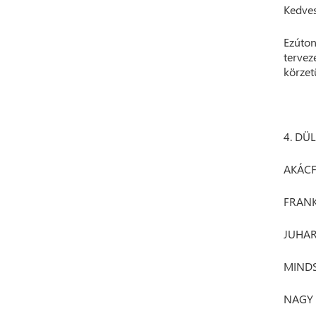
Kedves
Ezúton
tervez
körzet
4. DÜ
AKÁCF
FRANK
JUHAR
MINDS
NAGY 