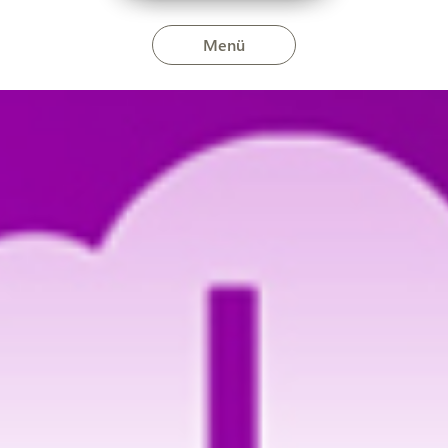
Menü
tén február 23-án