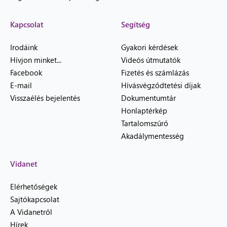
Kapcsolat
Segítség
Irodáink
Gyakori kérdések
Hívjon minket...
Videós útmutatók
Facebook
Fizetés és számlázás
E-mail
Hívásvégződtetési díjak
Visszaélés bejelentés
Dokumentumtár
Honlaptérkép
Tartalomszűrő
Akadálymentesség
Vidanet
Elérhetőségek
Sajtókapcsolat
A Vidanetről
Hírek