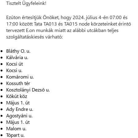
Tisztelt Ügyfeleink!
Ezúton értesítjük Önöket, hogy 2024. július 4-én 07:00 és
17:00 között Tata TA013 és TA015 node körzeteinket érintő
tervezett E.on munkák miatt az alábbi utcákban teljes
szolgáltatáskiesés várható:
Bláthy O. u.
Kálvária u.
Kocsi út
Kocsi u.
Komáromi u.
Kossuth tér
Kosztolányi Dezső u.
Kőkút köz
Május 1. út
Ady Endre u.
Agostyáni u.
Május 1. út
Malom u.
Tópart u.